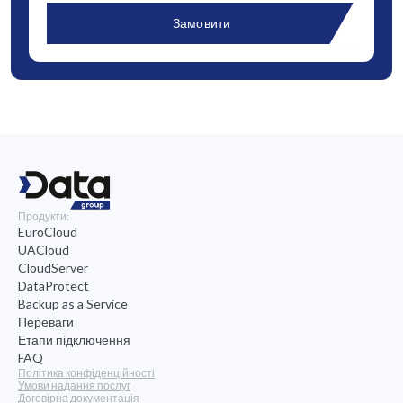
Продукти:
EuroCloud
UACloud
CloudServer
DataProtect
Backup as a Service
Переваги
Етапи підключення
FAQ
Політика конфіденційності
Умови надання послуг
Договірна документація