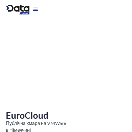
EuroCloud
Публічна хмара на VMWare
в Німеччині