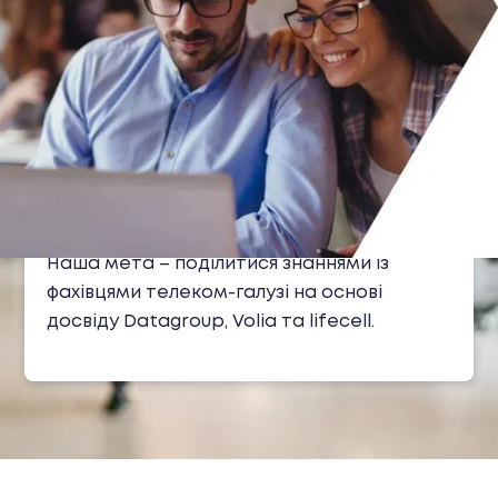
Про нас
Ми навчаємо працювати з сучасними
технологіями, сервісами, клієнтськими та
бізнес-процесами через практику,
реальні кейси й стандарти якості одного
з найбільших національних операторів.
Наша мета – поділитися знаннями із
фахівцями телеком-галузі на основі
досвіду Datagroup, Volia та lifecell.