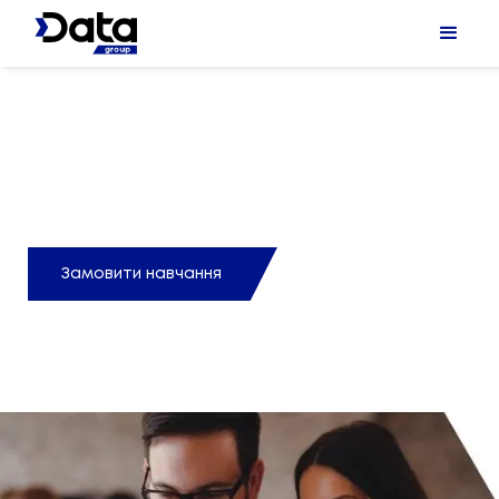
Навчальний центр Датагруп
Це простір професійного розвитку.
Замовити навчання